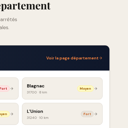
département
 arrêtés
ales.
Voir la page département
Blagnac
Fort
Moyen
31700
·
8 km
L'Union
oyen
Fort
31240
·
10 km