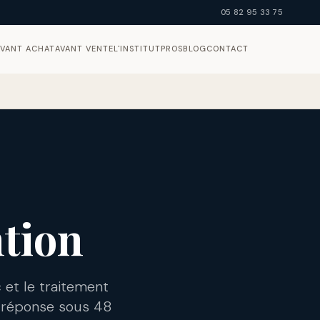
05 82 95 33 75
AVANT ACHAT
AVANT VENTE
L'INSTITUT
PROS
BLOG
CONTACT
ntion
 et le traitement
— réponse sous 48