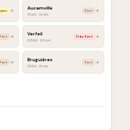
Aucamville
oyen
Fort
31140
·
10 km
Verfeil
Fort
Très Fort
31590
·
20 km
Bruguières
Fort
Fort
31150
·
15 km