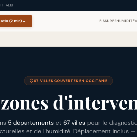
 · ALBI
stic (2 min)
→
FISSURES
HUMIDITÉ
67
VILLES COUVERTES EN OCCITANIE
zones d'interve
ans
5
départements
et
67
villes
pour le diagnostic
ucturelles et de l'humidité. Déplacement inclus 