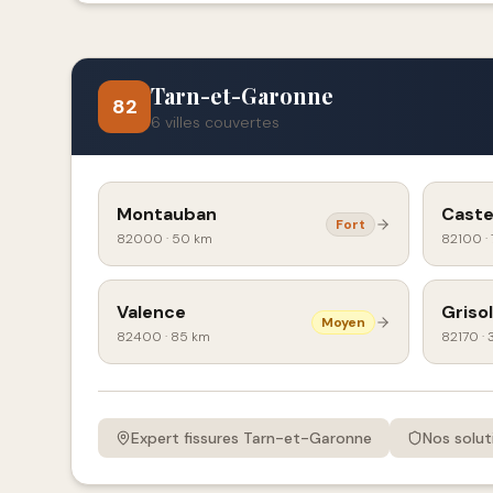
Tarn-et-Garonne
82
6
villes couvertes
Montauban
Caste
Fort
82000
·
50 km
82100
·
Valence
Grisol
Moyen
82400
·
85 km
82170
·
Expert fissures
Tarn-et-Garonne
Nos solut