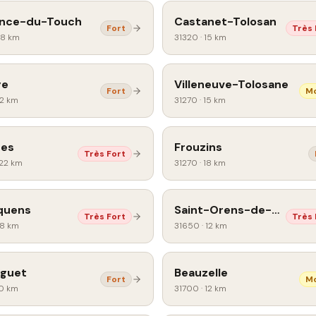
ance-du-Touch
Castanet-Tolosan
Fort
Très 
18 km
31320
·
15 km
ge
Villeneuve-Tolosane
Fort
M
12 km
31270
·
15 km
ses
Frouzins
Très Fort
22 km
31270
·
18 km
quens
Saint-Orens-de-Gameville
Très Fort
Très 
18 km
31650
·
12 km
guet
Beauzelle
Fort
M
0 km
31700
·
12 km