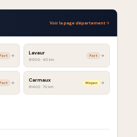
Voir la page département
Lavaur
Fort
Fort
81500
·
40 km
Carmaux
Fort
Moyen
81400
·
70 km