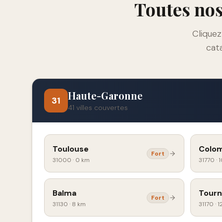
Toutes nos
Cliquez
cata
Haute-Garonne
31
41
villes couvertes
Toulouse
Colom
Fort
31000
·
0 km
31770
·
1
Balma
Tourn
Fort
31130
·
8 km
31170
·
1