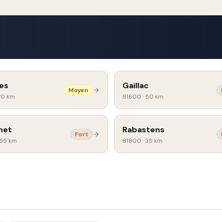
es
Gaillac
Moyen
70 km
81600
·
50 km
het
Rabastens
Fort
55 km
81800
·
35 km