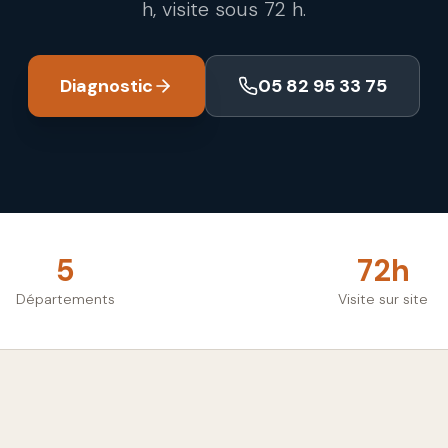
h, visite sous 72 h.
Diagnostic
05 82 95 33 75
5
72h
Départements
Visite sur site