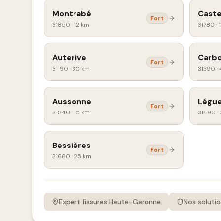
Montrabé
Caste
Fort
31850
·
12 km
31780
·
Auterive
Carb
Fort
31190
·
30 km
31390
·
Aussonne
Légue
Fort
31840
·
15 km
31490
·
Bessières
Fort
31660
·
25 km
Expert fissures
Haute-Garonne
Nos solutio