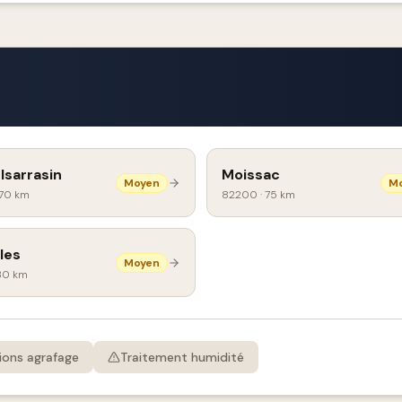
lsarrasin
Moissac
Moyen
M
70 km
82200
·
75 km
les
Moyen
30 km
ions agrafage
Traitement humidité