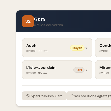
Gers
32
6
villes couvertes
Auch
Cond
Moyen
32000
·
80 km
32100
·
L'Isle-Jourdain
Miran
Fort
32600
·
35 km
32300
·
Expert fissures
Gers
Nos solutions agrafag