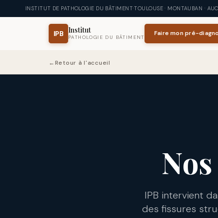
Aller au contenu principal
INSTITUT DE PATHOLOGIE DU BÂTIMENT
·
TOULOUSE · MONTAUBAN · AUCH
Institut
IPB
Faire mon pré-diagno
PATHOLOGIE DU BÂTIMENT
←
Retour à l'accueil
Nos 
IPB intervient d
des fissures str