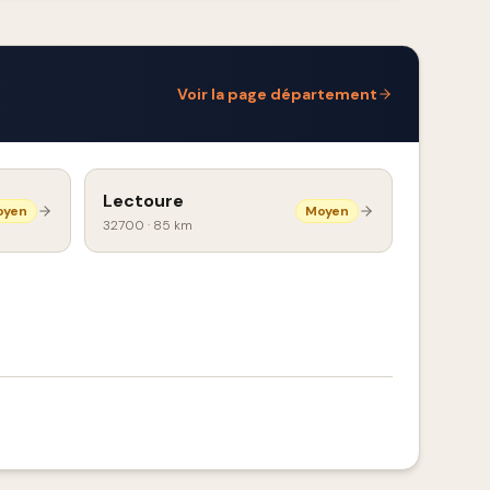
Voir la page département
Lectoure
oyen
Moyen
32700
·
85 km