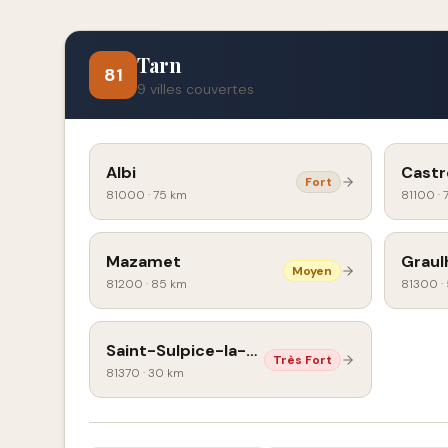
Tarn
81
9
villes couvertes
Albi
Castr
Fort
81000
·
75 km
81100
·
Mazamet
Graul
Moyen
81200
·
85 km
81300
·
Saint-Sulpice-la-Pointe
Très Fort
81370
·
30 km