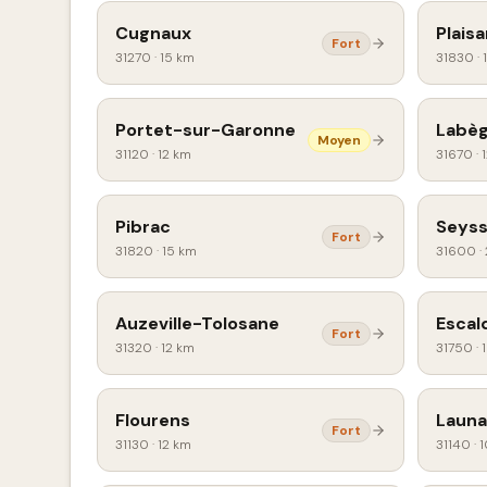
Cugnaux
Plais
Fort
31270
·
15 km
31830
·
Portet-sur-Garonne
Labè
Moyen
31120
·
12 km
31670
·
Pibrac
Seys
Fort
31820
·
15 km
31600
·
Auzeville-Tolosane
Escal
Fort
31320
·
12 km
31750
·
Flourens
Launa
Fort
31130
·
12 km
31140
·
1