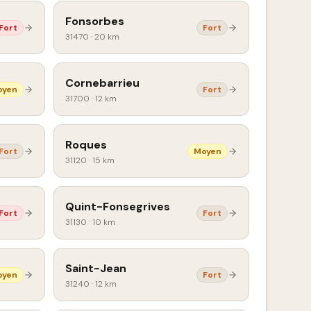
Fonsorbes
Fort
Fort
31470
·
20 km
Cornebarrieu
oyen
Fort
31700
·
12 km
Roques
Fort
Moyen
31120
·
15 km
Quint-Fonsegrives
Fort
Fort
31130
·
10 km
Saint-Jean
oyen
Fort
31240
·
12 km