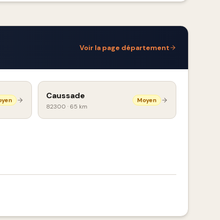
Voir la page département
Caussade
oyen
Moyen
82300
·
65 km