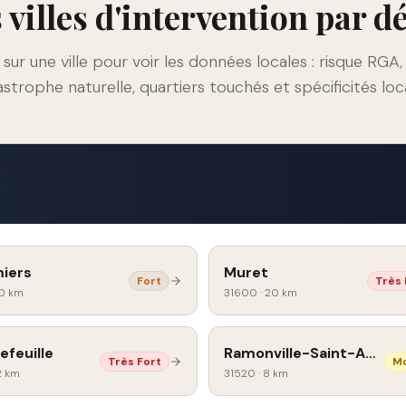
 villes d'intervention par 
 sur une ville pour voir les données locales : risque RGA,
strophe naturelle, quartiers touchés et spécificités loc
iers
Muret
Fort
Très 
0 km
31600
·
20 km
efeuille
Ramonville-Saint-Agne
Très Fort
M
2 km
31520
·
8 km