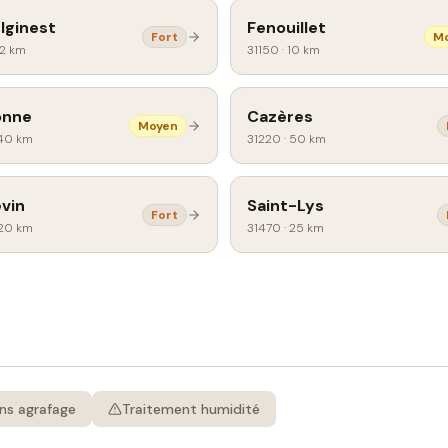
lginest
Fenouillet
Fort
M
12 km
31150
·
10 km
onne
Cazères
Moyen
40 km
31220
·
50 km
vin
Saint-Lys
Fort
20 km
31470
·
25 km
ns agrafage
Traitement humidité