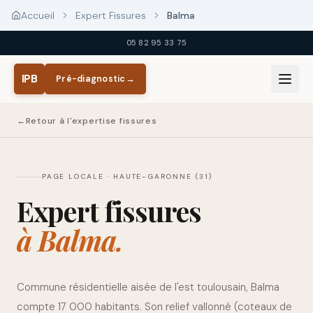
Aller au contenu principal
Accueil
Expert Fissures
Balma
05 82 95 33 75
IPB
Pré-diagnostic
→
←
Retour à l'expertise fissures
PAGE LOCALE ·
HAUTE-GARONNE (31)
Expert fissures
à
Balma
.
Commune résidentielle aisée de l'est toulousain, Balma
compte 17 000 habitants. Son relief vallonné (coteaux de