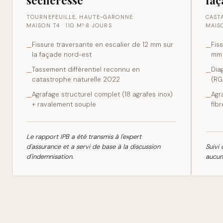
sécheresse
faç
TOURNEFEUILLE, HAUTE-GARONNE
·
CAST
MAISON T4 · 110 M²
·
8 JOURS
MAISO
Fissure traversante en escalier de 12 mm sur
Fis
—
—
la façade nord-est
mm 
Tassement différentiel reconnu en
Dia
—
—
catastrophe naturelle 2022
(RG
Agrafage structurel complet (18 agrafes inox)
Agr
—
—
+ ravalement souple
fib
Le rapport IPB a été transmis à l'expert
d'assurance et a servi de base à la discussion
Suivi
d'indemnisation.
aucun