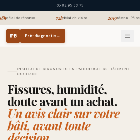
Aller au contenu principal
05 82 95 33 75
·
·
48h
72h
2019
délai de réponse
délai de visite
réseau IPB ac
IPB
Pré-diagnostic
→
INSTITUT DE DIAGNOSTIC EN PATHOLOGIE DU BÂTIMENT ·
OCCITANIE
Fissures, humidité,
doute avant un achat.
Un avis clair sur votre
bâti, avant toute
décision.