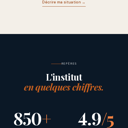
Décrire ma situation →
REPÈRES
L'institut
en quelques chiffres.
850
+
4.9
/5