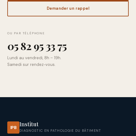
Demander un rappel
OU PAR TÉLÉPHONE
0
5
8
2
9
5
3
3
7
5
Lundi au vendredi, 8h – 19h.
Samedi sur rendez-vous.
Institut
IPB
DIAGNOSTIC EN PATHOLOGIE DU BÂTIMENT