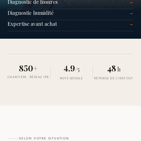
Diagnostic de fissures
→
Diagnostic humidité
→
Expertise avant achat
→
850
+
4.9
48
/5
h
CHANTIERS · RÉSEAU IPB
NOTE GOOGLE
RÉPONSE DE L'INSTITUT
SELON VOTRE SITUATION