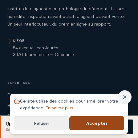
Institut de diagnostic en pathologie du bâtiment : fissures,
humidité, inspection avant achat, diagnostic avant vente.
Un seul interlocuteur, du premier signe au rapport.
SIÈGE
54 avenue Jean Jaurès
31170 Tournefeuille — Occitanie
EXPERTISES
Fissures
Ce site utilise des cookies pour améliorer votre
Humidité
expérience.
En savoir plus
Expertise avant achat
Refuser
Accepter
Un doute sur votre bâti ?
Diagnostic avant vente
Démarrer
Réponse sous 48 h
· sans engagement
Expert fissures Toulouse