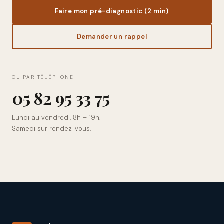
Faire mon pré-diagnostic (2 min)
Demander un rappel
OU PAR TÉLÉPHONE
0
5
8
2
9
5
3
3
7
5
Lundi au vendredi, 8h – 19h.
Samedi sur rendez-vous.