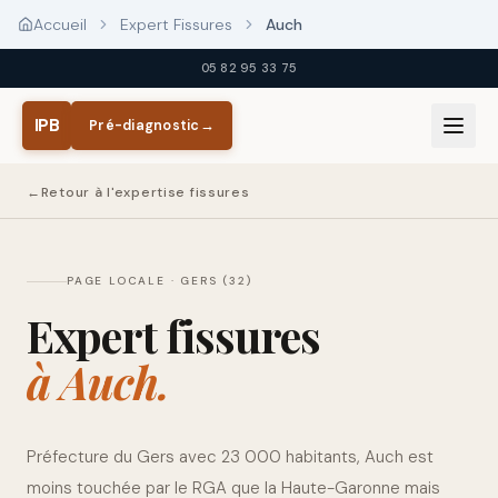
Aller au contenu principal
Accueil
Expert Fissures
Auch
05 82 95 33 75
IPB
Pré-diagnostic
→
←
Retour à l'expertise fissures
PAGE LOCALE ·
GERS (32)
Expert fissures
à
Auch
.
Préfecture du Gers avec 23 000 habitants, Auch est
moins touchée par le RGA que la Haute-Garonne mais