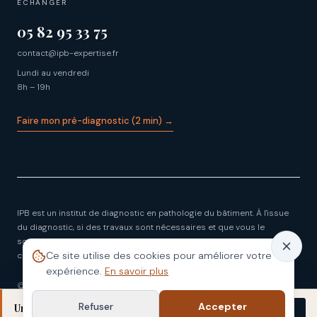
ÉCHANGER
05 82 95 33 75
contact@ipb-expertise.fr
Lundi au vendredi
8h – 19h
Faire mon pré-diagnostic (2 min) →
IPB est un institut de diagnostic en pathologie du bâtiment. À l'issue
du diagnostic, si des travaux sont nécessaires et que vous le
souhaitez, IPB peut en assurer la coordination avec des entreprises
Ce site utilise des cookies pour améliorer votre
couvertes par leur garantie décennale.
expérience.
En savoir plus
©
2026
IPB — Institut de pathologie du bâtiment
Mentions légales
CGV
Confidentialité
Plan du site
Refuser
Accepter
Une fissure vous inquiète ?
Démarrer