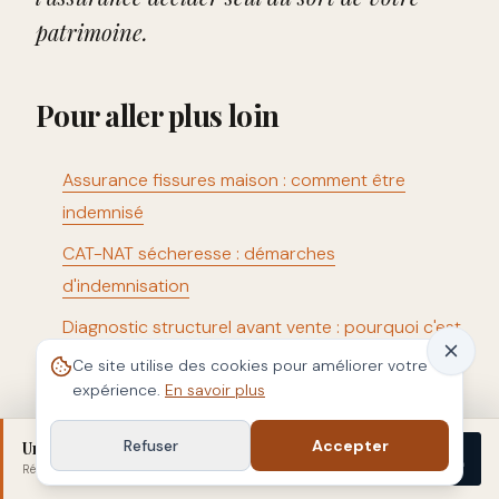
patrimoine.
Pour aller plus loin
Assurance fissures maison : comment être
indemnisé
CAT-NAT sécheresse : démarches
d'indemnisation
Diagnostic structurel avant vente : pourquoi c'est
essentiel
Ce site utilise des cookies pour améliorer votre
expérience.
En savoir plus
Besoin d'une contre-expertise ? Appelez le
Refuser
Accepter
Un doute sur votre bâti ?
05 82 95 33 75 — ou faites votre
diagnostic
Démarrer
Réponse sous 48 h
· sans engagement
en ligne