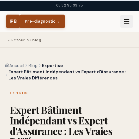
Aller au contenu principal
05 82 95 33 75
IPB
Pré-diagnostic
→
←
Retour au blog
Accueil
Blog
Expertise
Expert Bâtiment Indépendant vs Expert d'Assurance :
Les Vraies Différences
EXPERTISE
Expert Bâtiment
Indépendant vs Expert
d'Assurance : Les Vraies