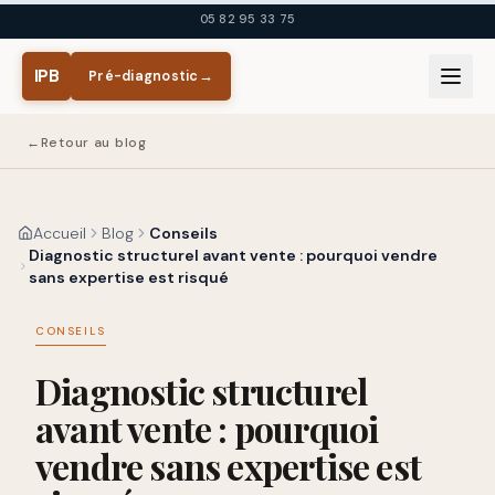
Aller au contenu principal
05 82 95 33 75
IPB
Pré-diagnostic
→
←
Retour au blog
Accueil
Blog
Conseils
Diagnostic structurel avant vente : pourquoi vendre
sans expertise est risqué
CONSEILS
Diagnostic structurel
avant vente : pourquoi
vendre sans expertise est