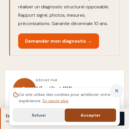
réaliser un diagnostic structurel opposable.
Rapport signé, photos, mesures,
préconisations. Garantie décennale 10 ans.
Demander mon diagnostic →
RÉDIGÉ PAR
L
L'institut IPB
Ce site utilise des cookies pour améliorer votre
PATHOLOGIE DU BÂTIMENT
expérience.
En savoir plus
L'institut IPB intervient en pathologie du
bâtiment en Occitanie (Haute-Garonne,
Refuser
Accepter
Un doute sur votre bâti ?
Démarrer
Tarn-et-Garonne, Gers, Tarn). Diagnostic :
Réponse sous 48 h
· sans engagement
fissures, humidité, expertise avant achat