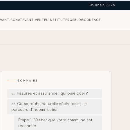
05 82 95 33 75
AVANT ACHAT
AVANT VENTE
L'INSTITUT
PROS
BLOG
CONTACT
SOMMAIRE
Fissures et assurance : qui paie quoi ?
01
Catastrophe naturelle sécheresse : le
02
parcours d'indemnisation
Étape 1 : Vérifier que votre commune est
reconnue