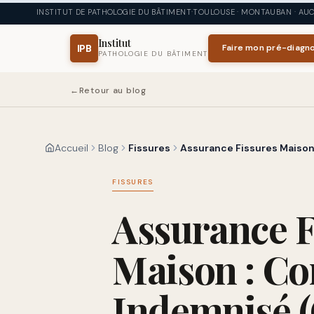
Aller au contenu principal
INSTITUT DE PATHOLOGIE DU BÂTIMENT
·
TOULOUSE · MONTAUBAN · AUCH
Institut
IPB
Faire mon pré-diagno
PATHOLOGIE DU BÂTIMENT
←
Retour au blog
Accueil
Blog
Fissures
Assurance Fissures Maiso
FISSURES
Assurance F
Maison : C
Indemnisé (