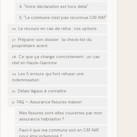
4. "Votre déclaration est hors délai"
5. "La commune n'est pas reconnue CAT-NAT"
Le recours en cas de refus : vos options
06
Préparer son dossier : la check-list du
07
propriétaire averti
Ce que ça change concrètement : un cas
08
réel en Haute-Garonne
Les 5 erreurs qui font refuser une
09
indemnisation
Délais légaux à connaître
10
FAQ — Assurance fissures maison
11
Mes fissures sont-elles couvertes par mon
assurance habitation ?
Faut-il que ma commune soit en CAT-NAT
pour être indemnisé ?