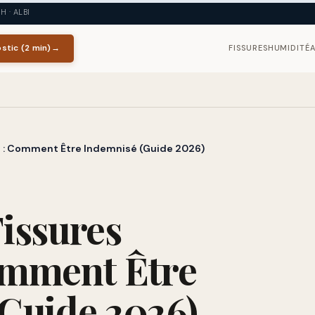
 · ALBI
stic (2 min)
→
FISSURES
HUMIDITÉ
n : Comment Être Indemnisé (Guide 2026)
issures
omment Être
Guide 2026)