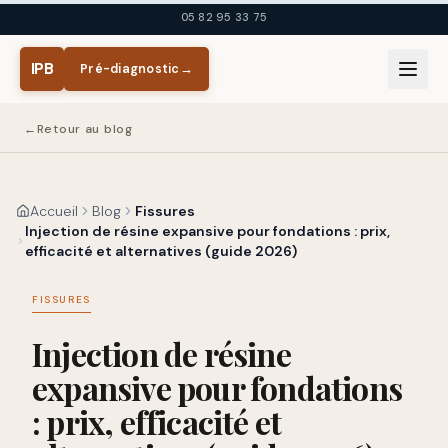
Aller au contenu principal
05 82 95 33 75
IPB
Pré-diagnostic
→
←
Retour au blog
Accueil
Blog
Fissures
Injection de résine expansive pour fondations : prix,
efficacité et alternatives (guide 2026)
FISSURES
Injection de résine
expansive pour fondations
: prix, efficacité et