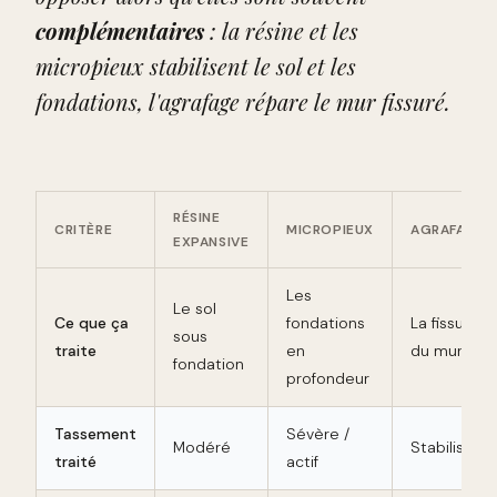
complémentaires
: la résine et les
micropieux stabilisent le
sol et les
fondations
, l'agrafage répare le
mur fissuré
.
RÉSINE
CRITÈRE
MICROPIEUX
AGRAFAGE
EXPANSIVE
Les
Le sol
Ce que ça
fondations
La fissure
sous
traite
en
du mur
fondation
profondeur
Tassement
Sévère /
Modéré
Stabilisé
traité
actif