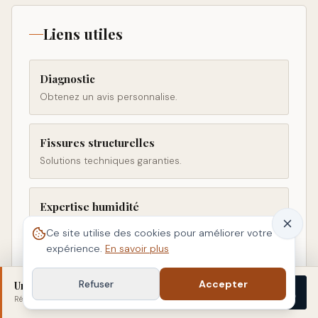
Liens utiles
Diagnostic
Obtenez un avis personnalise.
Fissures structurelles
Solutions techniques garanties.
Expertise humidité
Remontées, infiltrations, condensation : la vraie
Ce site utilise des cookies pour améliorer votre
cause.
expérience.
En savoir plus
Contact IPB
Refuser
Accepter
Un doute sur votre bâti ?
Démarrer
Réponse sous 48 h
· sans engagement
Parler a un inspecteur IPB.