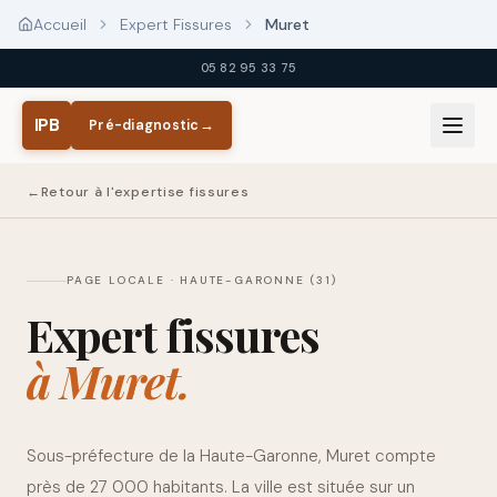
Aller au contenu principal
Accueil
Expert Fissures
Muret
05 82 95 33 75
IPB
Pré-diagnostic
→
←
Retour à l'expertise fissures
PAGE LOCALE ·
HAUTE-GARONNE (31)
Expert fissures
à
Muret
.
Sous-préfecture de la Haute-Garonne, Muret compte
près de 27 000 habitants. La ville est située sur un