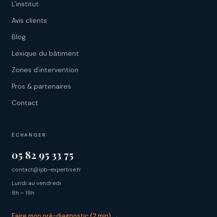
L'institut
Avis clients
Blog
Lexique du bâtiment
Zones d'intervention
Pros & partenaires
Contact
ÉCHANGER
05 82 95 33 75
contact@ipb-expertise.fr
Lundi au vendredi
8h – 19h
Faire mon pré-diagnostic (2 min) →