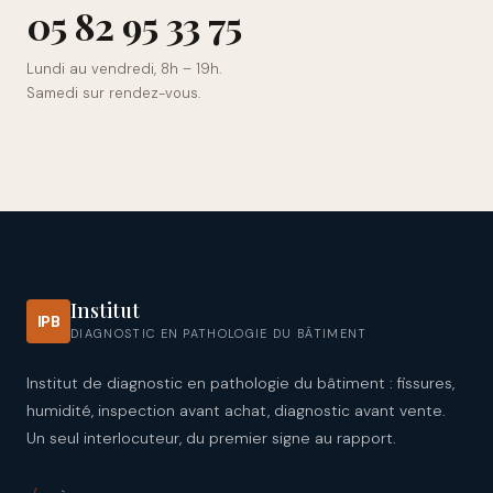
0
5
8
2
9
5
3
3
7
5
Lundi au vendredi, 8h – 19h.
Samedi sur rendez-vous.
Institut
IPB
DIAGNOSTIC EN PATHOLOGIE DU BÂTIMENT
Institut de diagnostic en pathologie du bâtiment : fissures,
humidité, inspection avant achat, diagnostic avant vente.
Un seul interlocuteur, du premier signe au rapport.