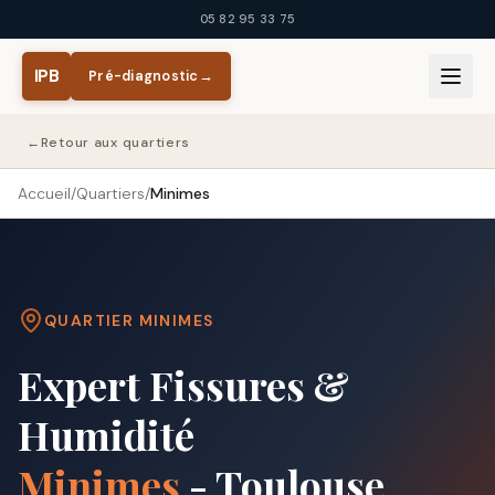
Aller au contenu principal
05 82 95 33 75
IPB
Pré-diagnostic
→
←
Retour aux quartiers
Accueil
/
Quartiers
/
Minimes
QUARTIER
MINIMES
Expert Fissures &
Humidité
Minimes
- Toulouse