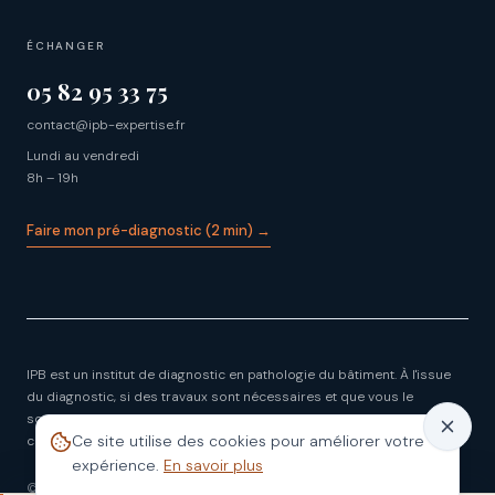
ÉCHANGER
05 82 95 33 75
contact@ipb-expertise.fr
Lundi au vendredi
8h – 19h
Faire mon pré-diagnostic (2 min) →
IPB est un institut de diagnostic en pathologie du bâtiment. À l'issue
du diagnostic, si des travaux sont nécessaires et que vous le
souhaitez, IPB peut en assurer la coordination avec des entreprises
Ce site utilise des cookies pour améliorer votre
couvertes par leur garantie décennale.
expérience.
En savoir plus
©
2026
IPB — Institut de pathologie du bâtiment