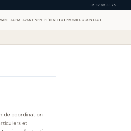
05 82 95 33 75
AVANT ACHAT
AVANT VENTE
L'INSTITUT
PROS
BLOG
CONTACT
n de coordination
ticuliers et