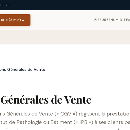
 · ALBI
stic (2 min)
→
FISSURES
HUMIDITÉ
ons Générales de Vente
 Générales de Vente
ns Générales de Vente (« CGV ») régissent la
prestatio
tut de Pathologie du Bâtiment (« IPB ») à ses clients par