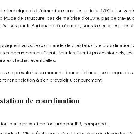
te technique du bâtiment
au sens des articles 1792 et suivant
d'étude de structure, pas de maîtrise d'œuvre, pas de travaux.
réalisés par le Partenaire d'exécution, sous la seule responsabi
pliquent à toute commande de prestation de coordination, qu
r les documents du Client. Pour les Clients professionnels, l
rales d'achat éventuelles.
e pas se prévaloir à un moment donné de l'une quelconque de
nt renonciation à s'en prévaloir ultérieurement.
estation de coordination
ion, seule prestation facturée par IPB, comprend :
demande du Client (échange préalable, analyse du désordre décl