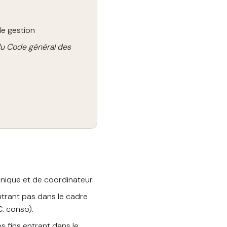
de gestion
 du Code général des
r unique et de coordinateur.
ntrant pas dans le cadre
C. conso).
 fins entrant dans le