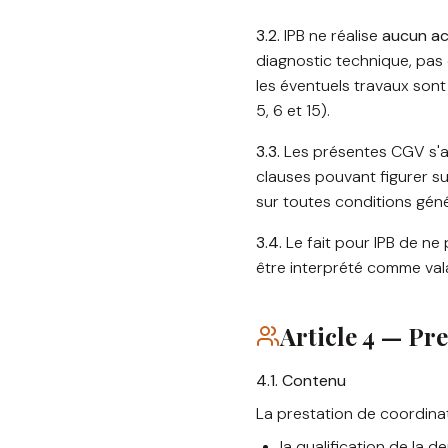
3.2.
IPB ne réalise
aucun ac
diagnostic technique, pas 
les éventuels travaux sont 
5, 6 et 15).
3.3.
Les présentes CGV s'ap
clauses pouvant figurer su
sur toutes conditions géné
3.4.
Le fait pour IPB de n
être interprété comme vala
Article 4 — Pr
4.1. Contenu
La prestation de coordinat
la qualification de la 