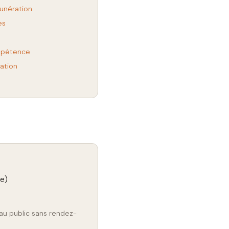
munération
es
ompétence
ation
se)
au public sans rendez-