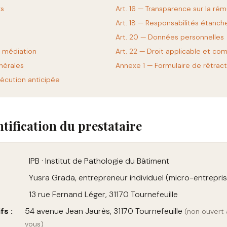
rs
Art. 16 — Transparence sur la ré
Art. 18 — Responsabilités étanch
Art. 20 — Données personnelles
t médiation
Art. 22 — Droit applicable et c
énérales
Annexe 1 — Formulaire de rétract
écution anticipée
ntification du prestataire
IPB · Institut de Pathologie du Bâtiment
Yusra Grada, entrepreneur individuel (micro-entrepri
13 rue Fernand Léger, 31170 Tournefeuille
fs :
54 avenue Jean Jaurès, 31170 Tournefeuille
(non ouvert 
vous)