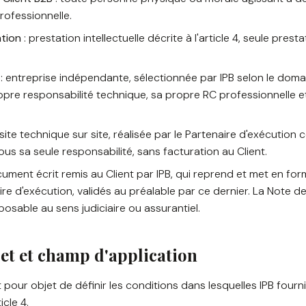
rofessionnelle.
ation
: prestation intellectuelle décrite à l'article 4, seule pres
: entreprise indépendante, sélectionnée par IPB selon le dom
opre responsabilité technique, sa propre RC professionnelle e
isite technique sur site, réalisée par le Partenaire d'exécutio
us sa seule responsabilité, sans facturation au Client.
ument écrit remis au Client par IPB, qui reprend et met en form
ire d'exécution, validés au préalable par ce dernier. La Note d
osable au sens judiciaire ou assurantiel.
jet et champ d'application
our objet de définir les conditions dans lesquelles IPB fournit
icle 4.