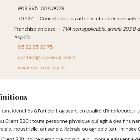
908 995 103 00029
70.22Z — Conseil pour les affaires et autres conseils 
Franchise en base —
TVA non applicable, article 293 B
impôts
05 82 95 33 75
contact@ipb-expertise.fr
www.ipb-expertise.fr
initions
oitant identifiés à l'article 1, agissant en qualité d'interlocuteu
ou
Client B2C
: toute personne physique qui agit à des fins n'e
le, industrielle, artisanale, libérale ou agricole (art. liminaire 
u
Client B2B
: toute personne physique ou morale agissant à des