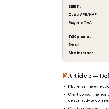
SIRET :
Code APE/NAF :
Régime TVA :
Téléphone :
Email :
Site internet :
Article 2 — Déf
IPB
: l'enseigne et l'expl
Client consommateur
de son activité commercia
Client professionnel
o