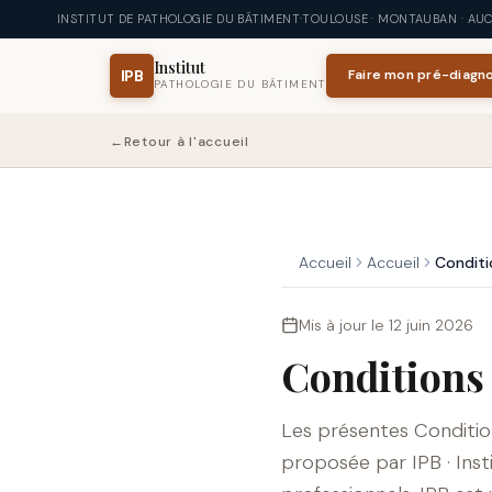
Aller au contenu principal
Aller au contenu principal
INSTITUT DE PATHOLOGIE DU BÂTIMENT
·
TOULOUSE · MONTAUBAN · AUCH
Institut
IPB
Faire mon pré-diagno
PATHOLOGIE DU BÂTIMENT
←
Retour à l'accueil
Accueil
Accueil
Conditi
Mis à jour le 12 juin 2026
Conditions
Les présentes Conditio
proposée par IPB · Insti