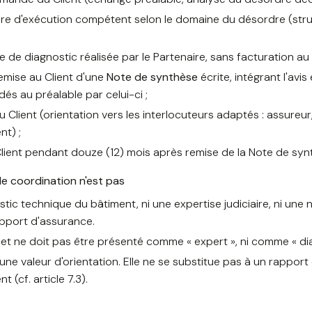
ire d'exécution compétent selon le domaine du désordre (struc
ite de diagnostic réalisée par le Partenaire, sans facturation au 
remise au Client d'une
Note de synthèse
écrite, intégrant l'avi
idés au préalable par celui-ci ;
 Client (orientation vers les interlocuteurs adaptés : assureur,
t) ;
nt pendant douze (12) mois après remise de la Note de synthè
de coordination n'est pas
ostic technique du bâtiment, ni une expertise judiciaire, ni une
apport d'assurance.
 et ne doit pas être présenté comme « expert », ni comme « di
ne valeur d'orientation. Elle ne se substitue pas à un rapport
(cf. article 7.3).