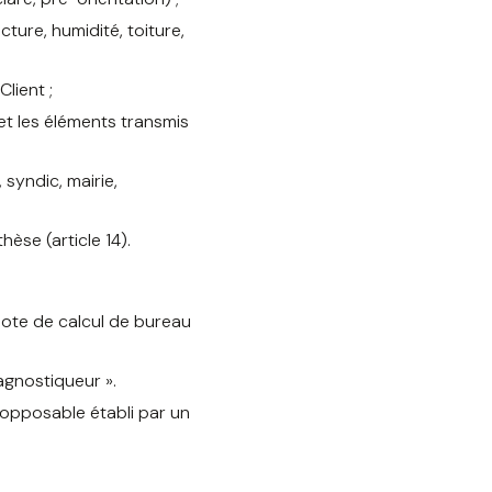
ture, humidité, toiture,
Client ;
s et les éléments transmis
 syndic, mairie,
se (article 14).
 note de calcul de bureau
agnostiqueur ».
 opposable établi par un