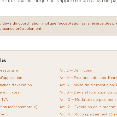
un interlocuteur unique qui s'appuie sur un réseau de pa
u devis de coordination implique l'acceptation sans réserve des pr
naissance préalablement.
les
 prestataire
Art. 2 — Définitions
d'application
Art. 4 — Prestation de coordinat
naires d'exécution
Art. 6 — Visite de diagnostic par 
e et limites
Art. 8 — Devis et formation du c
e TVA
Art. 10 — Modalités de paiement
ctation (consommateur)
Art. 12 — Exécution de la prestat
lient
Art. 14 — Accompagnement 12 m