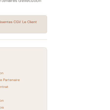
rtenaires d'exécution
ésentes CGV. Le Client
ion
le Partenaire
ontrat
ion
ois