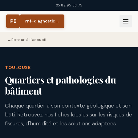
Aller au contenu principal
05 82 95 33 75
IPB
Pré-diagnostic
→
←
Retour à l'accueil
TOULOUSE
Quartiers et pathologies du
bâtiment
Chaque quartier a son contexte géologique et son
bâti. Retrouvez nos fiches locales sur les risques de
fissures, d'humidité et les solutions adaptées.