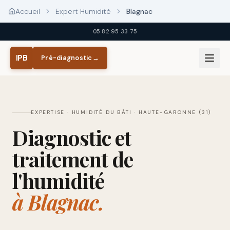
Aller au contenu principal
Accueil
Expert Humidité
Blagnac
05 82 95 33 75
IPB
Pré-diagnostic
→
EXPERTISE · HUMIDITÉ DU BÂTI
·
HAUTE-GARONNE (31)
Diagnostic et
traitement de
l'humidité
à
Blagnac
.