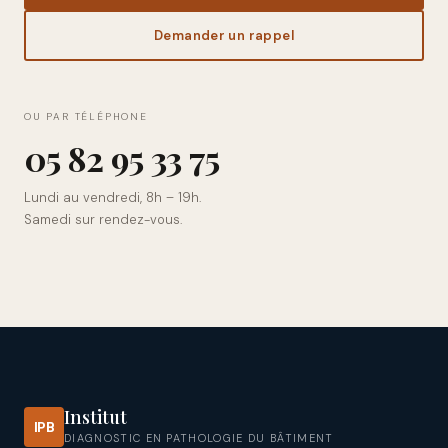
Demander un rappel
OU PAR TÉLÉPHONE
0
5
8
2
9
5
3
3
7
5
Lundi au vendredi, 8h – 19h.
Samedi sur rendez-vous.
Institut
IPB
DIAGNOSTIC EN PATHOLOGIE DU BÂTIMENT