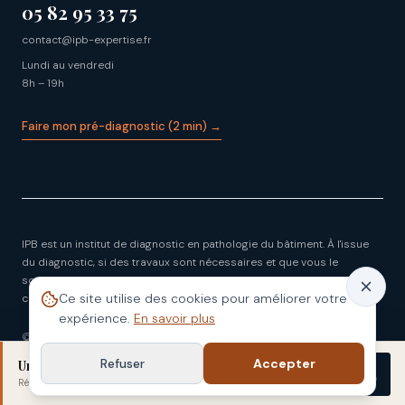
05 82 95 33 75
contact@ipb-expertise.fr
Lundi au vendredi
8h – 19h
Faire mon pré-diagnostic (2 min) →
IPB est un institut de diagnostic en pathologie du bâtiment. À l'issue
du diagnostic, si des travaux sont nécessaires et que vous le
souhaitez, IPB peut en assurer la coordination avec des entreprises
Ce site utilise des cookies pour améliorer votre
couvertes par leur garantie décennale.
expérience.
En savoir plus
©
2026
IPB — Institut de pathologie du bâtiment
Mentions légales
CGV
Confidentialité
Plan du site
Refuser
Accepter
Un doute sur votre bâti ?
Démarrer
Réponse sous 48 h
· sans engagement