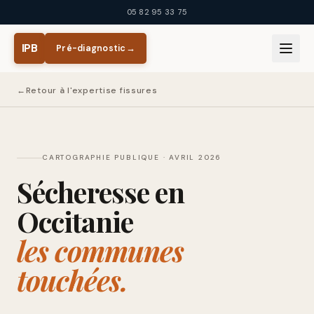
Aller au contenu principal
05 82 95 33 75
IPB
Pré-diagnostic
→
←
Retour à l'expertise fissures
CARTOGRAPHIE PUBLIQUE · AVRIL 2026
Sécheresse en
Occitanie
les communes
touchées.