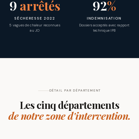
9
arrêtés
92
%
SÉCHERESSE 2022
INDEMNISATION
5 vagues de chaleur reconnues
Dossiers acceptés avec rapport
au JO
technique IPB
DÉTAIL PAR DÉPARTEMENT
Les cinq départements
de notre zone d'intervention.