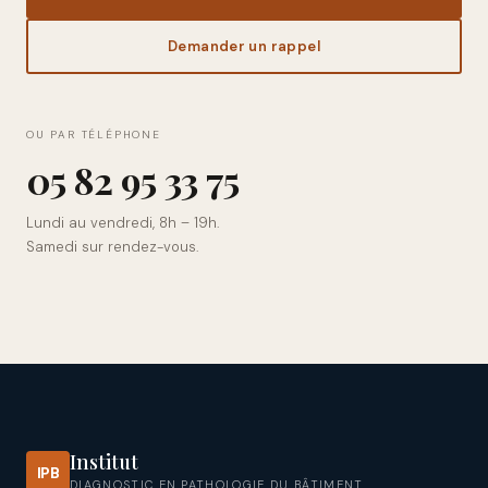
Demander un rappel
OU PAR TÉLÉPHONE
0
5
8
2
9
5
3
3
7
5
Lundi au vendredi, 8h – 19h.
Samedi sur rendez-vous.
Institut
IPB
DIAGNOSTIC EN PATHOLOGIE DU BÂTIMENT