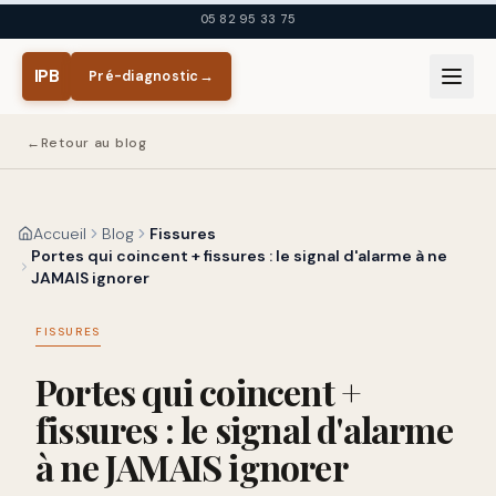
Aller au contenu principal
05 82 95 33 75
IPB
Pré-diagnostic
→
←
Retour au blog
Accueil
Blog
Fissures
Portes qui coincent + fissures : le signal d'alarme à ne
JAMAIS ignorer
FISSURES
Portes qui coincent +
fissures : le signal d'alarme
à ne JAMAIS ignorer