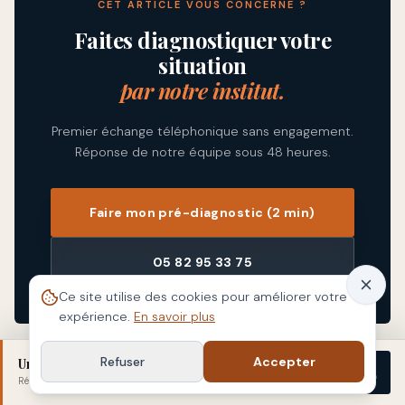
CET ARTICLE VOUS CONCERNE ?
Faites diagnostiquer votre
situation
par notre institut.
Premier échange téléphonique sans engagement.
Réponse de notre équipe sous 48 heures.
Faire mon pré-diagnostic (2 min)
05 82 95 33 75
Ce site utilise des cookies pour améliorer votre
expérience.
En savoir plus
Refuser
Accepter
Une fissure vous inquiète ?
Démarrer
Réponse sous 48 h
· sans engagement
SOMMAIRE