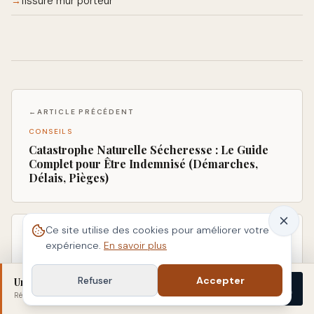
fissure mur porteur
→
←
ARTICLE PRÉCÉDENT
CONSEILS
Catastrophe Naturelle Sécheresse : Le Guide
Complet pour Être Indemnisé (Démarches,
Délais, Pièges)
Ce site utilise des cookies pour améliorer votre
ARTICLE SUIVANT
→
expérience.
En savoir plus
CONSEILS
Succession et maison fissurée : tout ce qu'il faut
Refuser
Accepter
Une fissure vous inquiète ?
savoir pour hériter sans mauvaise surprise
Démarrer
Réponse sous 48 h
· sans engagement