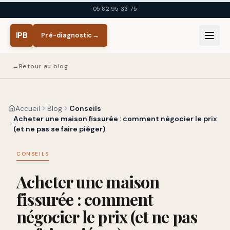
Aller au contenu principal
05 82 95 33 75
IPB
Pré-diagnostic
→
←
Retour au blog
Accueil
Blog
Conseils
Acheter une maison fissurée : comment négocier le prix
(et ne pas se faire piéger)
CONSEILS
Acheter une maison
fissurée : comment
négocier le prix (et ne pas